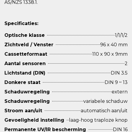
AS/NZS 1338.1.
Specificaties:
Optische klasse
1/1/1/2
Zichtveld / Venster
96 x 40 mm
Cassetteformaat
110 x 90 x 9mm
Aantal sensoren
2
Lichtstand (DIN)
DIN 3.5
Donkere staat
DIN 9 ~ 13
Schaduwregeling
extern
Schaduwregeling
variabele schaduw
Stroom aan/uit
automatisch aan/uit
Gevoeligheid instelling
laag-hoog traploze knop
Permanente UV/IR bescherming
DIN 16