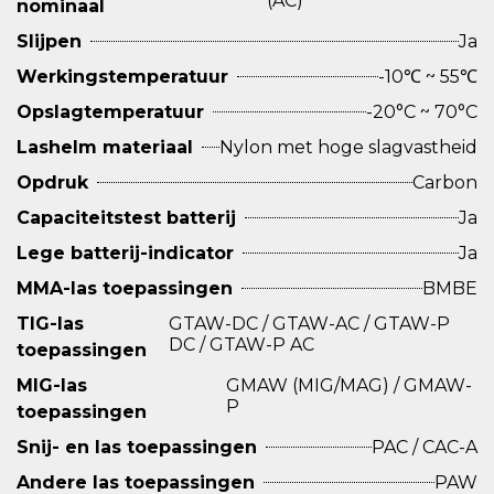
(AC)
nominaal
Slijpen
Ja
Werkingstemperatuur
-10℃ ~ 55℃
Opslagtemperatuur
-20°C ~ 70°C
Lashelm materiaal
Nylon met hoge slagvastheid
Opdruk
Carbon
Capaciteitstest batterij
Ja
Lege batterij-indicator
Ja
MMA-las toepassingen
BMBE
TIG-las
GTAW-DC / GTAW-AC / GTAW-P
DC / GTAW-P AC
toepassingen
MIG-las
GMAW (MIG/MAG) / GMAW-
P
toepassingen
Snij- en las toepassingen
PAC / CAC-A
Andere las toepassingen
PAW