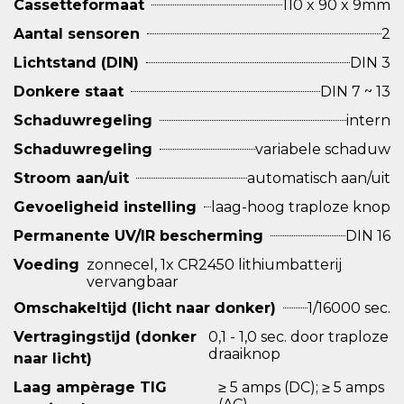
Cassetteformaat
110 x 90 x 9mm
Aantal sensoren
2
Lichtstand (DIN)
DIN 3
Donkere staat
DIN 7 ~ 13
Schaduwregeling
intern
Schaduwregeling
variabele schaduw
Stroom aan/uit
automatisch aan/uit
Gevoeligheid instelling
laag-hoog traploze knop
Permanente UV/IR bescherming
DIN 16
Voeding
zonnecel, 1x CR2450 lithiumbatterij
vervangbaar
Omschakeltijd (licht naar donker)
1/16000 sec.
Vertragingstijd (donker
0,1 - 1,0 sec. door traploze
draaiknop
naar licht)
Laag ampèrage TIG
≥ 5 amps (DC); ≥ 5 amps