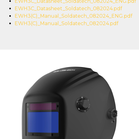
EWH3C_Datasheet_Soldatech_082024_ENG.pdf
EWH3C_Datasheet_Soldatech_082024.pdf
EWH3(C)_Manual_Soldatech_082024_ENG.pdf
EWH3(C)_Manual_Soldatech_082024.pdf