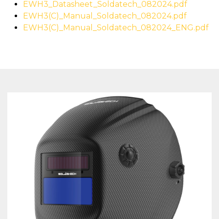
EWH3_Datasheet_Soldatech_082024.pdf
EWH3(C)_Manual_Soldatech_082024.pdf
EWH3(C)_Manual_Soldatech_082024_ENG.pdf