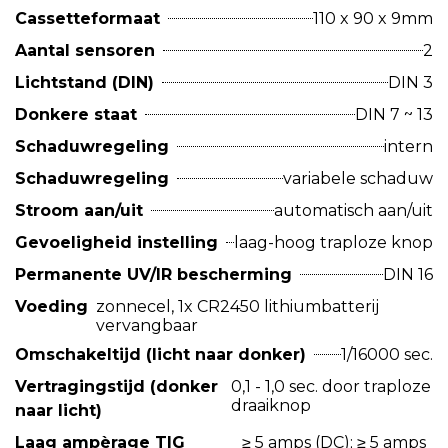
Cassetteformaat
110 x 90 x 9mm
Aantal sensoren
2
Lichtstand (DIN)
DIN 3
Donkere staat
DIN 7 ~ 13
Schaduwregeling
intern
Schaduwregeling
variabele schaduw
Stroom aan/uit
automatisch aan/uit
Gevoeligheid instelling
laag-hoog traploze knop
Permanente UV/IR bescherming
DIN 16
Voeding
zonnecel, 1x CR2450 lithiumbatterij
vervangbaar
Omschakeltijd (licht naar donker)
1/16000 sec.
Vertragingstijd (donker
0,1 - 1,0 sec. door traploze
draaiknop
naar licht)
Laag ampèrage TIG
≥ 5 amps (DC); ≥ 5 amps