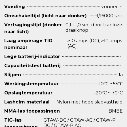
Voeding
zonnecel
Omschakeltijd (licht naar donker)
1/16000 sec.
Vertragingstijd (donker
0,1 - 1,0 sec. door traploze
draaiknop
naar licht)
Laag ampèrage TIG
≥10 amps (DC); ≥10 amps
(AC)
nominaal
Lege batterij-indicator
-
Capaciteitstest batterij
-
Slijpen
Ja
Werkingstemperatuur
-10℃ ~ 55℃
Opslagtemperatuur
-20°C ~ 70°C
Lashelm materiaal
Nylon met hoge slagvastheid
MMA-las toepassingen
BMBE
TIG-las
GTAW-DC / GTAW-AC / GTAW-P
DC / GTAW-P AC
toepassingen