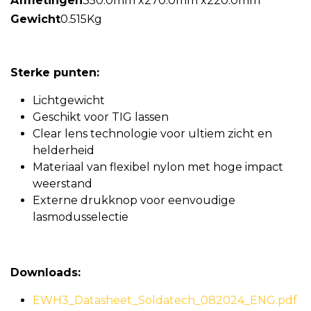
Afmetingen
350.0mm x270.0mm x220.0mm
Gewicht
0.515Kg
Sterke punten:
Lichtgewicht
Geschikt voor TIG lassen
Clear lens technologie voor ultiem zicht en
helderheid
Materiaal van flexibel nylon met hoge impact
weerstand
Externe drukknop voor eenvoudige
lasmodusselectie
Downloads:
EWH3_Datasheet_Soldatech_082024_ENG.pdf